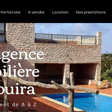
tre histoire
A vendre
Location
Nos prestations
agence
lière
ouira
nt de A à Z