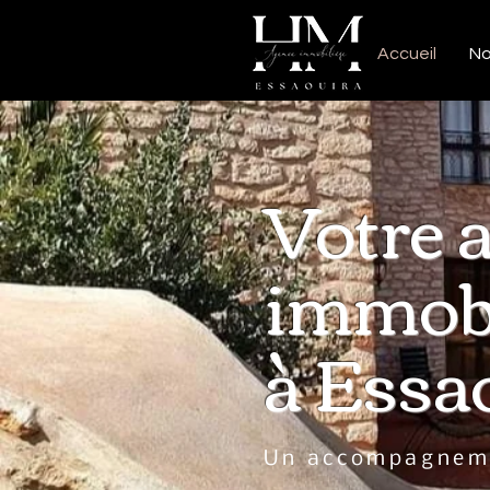
Accueil
No
Votre 
immobi
à Essa
Un accompagneme