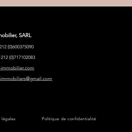
bilier, SARL
12 (0)600375090
212 (0)717102083
immobilier.com
immobilier
s
@gmail.com
 légales
Politique de confidentialité