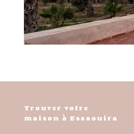
Trouver votre
maison à Essaouira