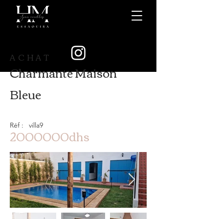
ACHAT
Charmante Maison
Bleue
Réf :
villa9
2000000dhs