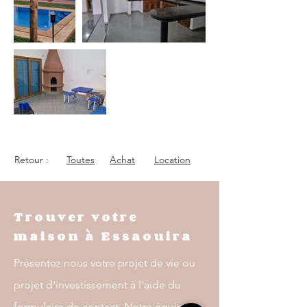
Retour :
Toutes
Achat
Location
Trouver votre
maison à Essaouira
Présentez nous votre projet de vie ou
projet d'investissement à l'aide du
formulaire de contact. Notre équipe se