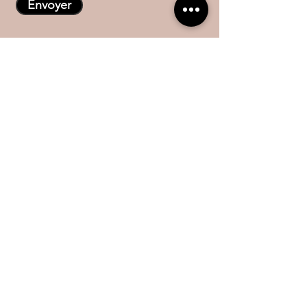
Envoyer
Accueil
A propos
Propriétés
Location
Prestations
Contact
HM Immobilier, SARL
Phone
+212 (0)600375090