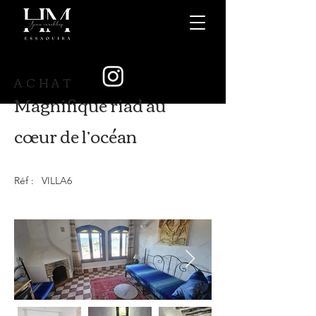
ACHAT
Magnifique riad au
cœur de l’océan
Réf :
VILLA6