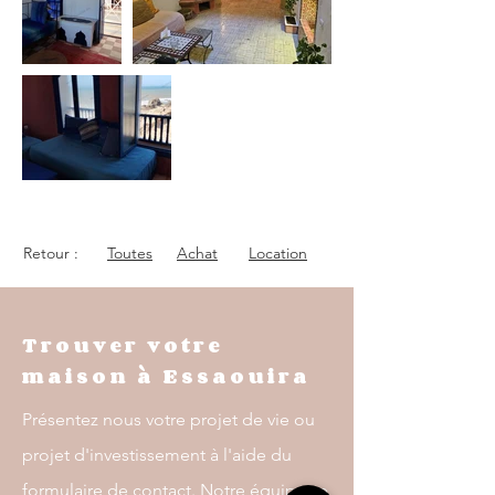
Retour :
Toutes
Achat
Location
Trouver votre
maison à Essaouira
Présentez nous votre projet de vie ou
projet d'investissement à l'aide du
formulaire de contact. Notre équipe se